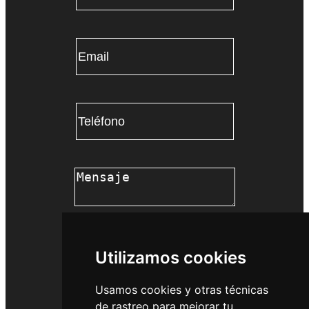
*
Email
*
Teléfono
Mensaje
*
COMENZAR
Utilizamos cookies
Usamos cookies y otras técnicas
de rastreo para mejorar tu