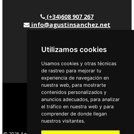
(+34)608 907 267
info@agustinsanchez.net
@agustinsf
Calle Cañada Aguilar, 2
Utilizamos cookies
04639 Mojácar(Almería)
Usamos cookies y otras técnicas
de rastreo para mejorar tu
experiencia de navegación en
nuestra web, para mostrarte
contenidos personalizados y
anuncios adecuados, para analizar
Política de privacidad
el tráfico en nuestra web y para
Política de cookies
comprender de donde llegan
nuestros visitantes.
Gestionar cookies